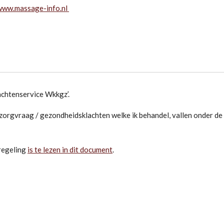
www.massage-info.nl
achtenservice Wkkgz’.
 zorgvraag / gezondheidsklachten welke ik behandel, vallen onder de 
regeling
is te lezen in dit document
.