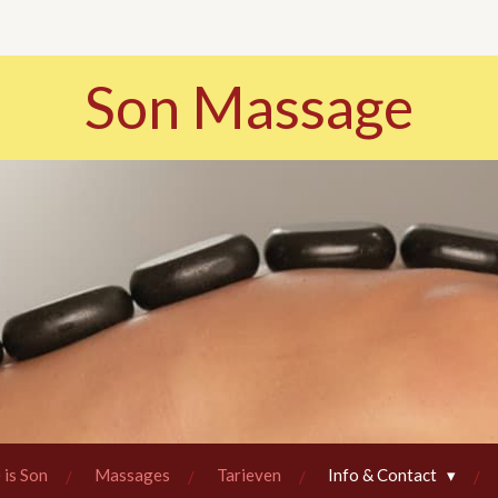
Son Massage
 is Son
Massages
Tarieven
Info & Contact