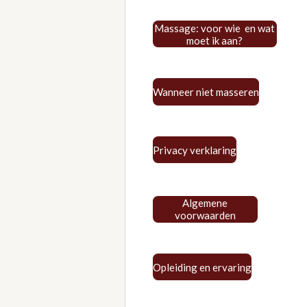
Massage: voor wie en wat
moet ik aan?
Wanneer niet masseren
Privacy verklaring
Algemene
voorwaarden
Opleiding en ervaring