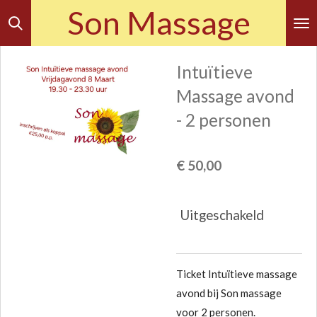
Son Massage
Ga
direct
naar
Intuïtieve
de
Massage avond
hoofdinhoud
- 2 personen
€ 50,00
Uitgeschakeld
Ticket Intuïtieve massage
avond bij Son massage
voor 2 personen.