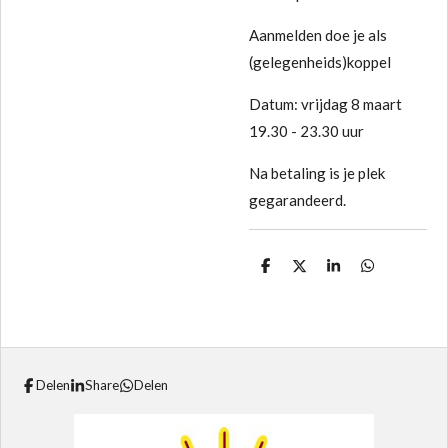
Aanmelden doe je als
(gelegenheids)koppel
Datum: vrijdag 8 maart
19.30 - 23.30 uur
Na betaling is je plek
gegarandeerd.
D
D
S
D
e
e
h
e
l
e
a
l
e
l
r
e
n
e
n
Delen
Share
Delen