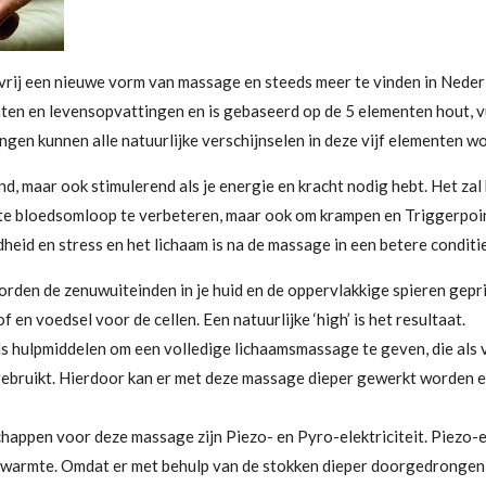
rij een nieuwe vorm van massage en steeds meer te vinden in Neder
n en levensopvattingen en is gebaseerd op de 5 elementen hout, vu
gen kunnen alle natuurlijke verschijnselen in deze vijf elementen w
 maar ook stimulerend als je energie en kracht nodig hebt. Het zal 
hte bloedsomloop te verbeteren, maar ook om krampen en Triggerpoin
id en stress en het lichaam is na de massage in een betere conditi
den de zenuwuiteinden in je huid en de oppervlakkige spieren gepr
 en voedsel voor de cellen. Een natuurlijke ‘high’ is het resultaat.
 hulpmiddelen om een volledige lichaamsmassage te geven, die als 
bruikt. Hierdoor kan er met deze massage dieper gewerkt worden e
happen voor deze massage zijn Piezo- en Pyro-elektriciteit. Piezo-e
r warmte. Omdat er met behulp van de stokken dieper doorgedrongen