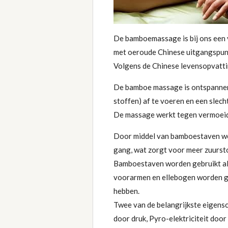
De bamboemassage is bij ons een v
met oeroude Chinese uitgangspunte
Volgens de Chinese levensopvattin
De bamboe massage is ontspannend,
stoffen) af te voeren en een slec
De massage werkt tegen vermoeidhe
Door middel van bamboestaven wor
gang, wat zorgt voor meer zuurstof
Bamboestaven worden gebruikt als
voorarmen en ellebogen worden ge
hebben.
Twee van de belangrijkste eigensc
door druk, Pyro-elektriciteit doo